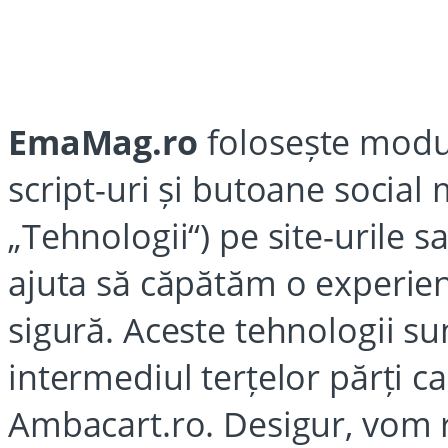
EmaMag.ro
folosește modul
script-uri și butoane social
„Tehnologii“) pe site-urile s
ajuta să căpătăm o experien
sigură. Aceste tehnologii s
intermediul terțelor părți c
Ambacart.ro. Desigur, vom r