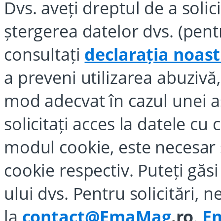
Dvs. aveți dreptul de a solic
ștergerea datelor dvs. (pent
consultați
declarația noast
a preveni utilizarea abuzivă, 
mod adecvat în cazul unei ast
solicitați acces la datele cu
modul cookie, este necesar 
cookie respectiv. Puteți găsi
ului dvs. Pentru solicitări, 
la
contact@
EmaMag
.ro
.
E