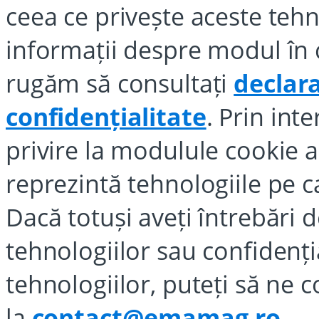
ceea ce privește aceste teh
informații despre modul în 
rugăm să consultați
declar
confidențialitate
. Prin int
privire la modulule cookie 
reprezintă tehnologiile pe ca
Dacă totuși aveți întrebări 
tehnologiilor sau confidenți
tehnologiilor, puteți să ne c
la
contact@emamag.ro