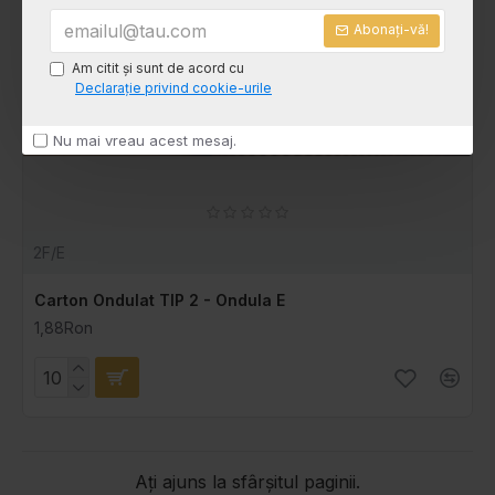
Abonați-vă!
Am citit şi sunt de acord cu
Declaraţie privind cookie-urile
Nu mai vreau acest mesaj.
2F/E
Carton Ondulat TIP 2 - Ondula E
1,88Ron
Ați ajuns la sfârșitul paginii.