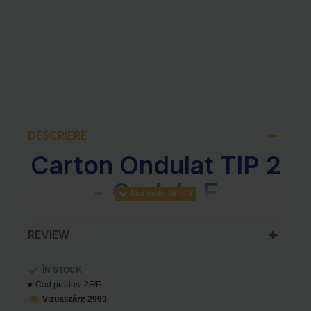
DESCRIERE
Carton Ondulat TIP 2
- Ondula E
REVIEW
PROPRIETATE
DETALII
Grosime
1,6 mm
ÎN STOCK
Cod produs:
2F/E
Coeficient de
Vizualizări: 2993
32%
Ondulare