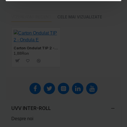
Descoperă calitatea și versatilitatea cartonului
ondulat TIP 2 - Ondula E pentru a îndeplini cerințele
tale unice de ambalare. Alege dimensiunea potrivită
VIZUALIZAT RECENT
CELE MAI VIZUALIZATE
pentru proiectul tău!
Carton Ondulat TIP 2 - Ondula E
1,88Ron
UVV INTER-ROLL
Despre noi